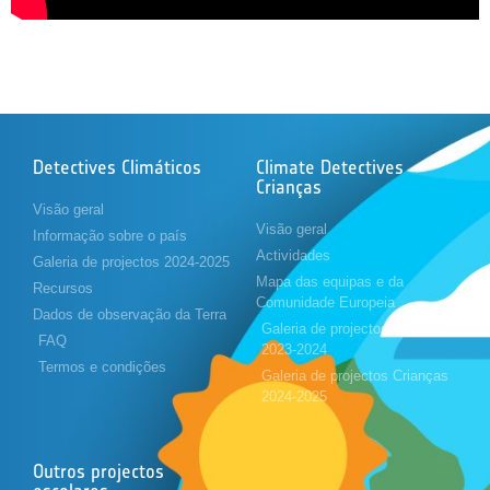
Detectives Climáticos
Climate Detectives
Crianças
Visão geral
Visão geral
Informação sobre o país
Actividades
Galeria de projectos 2024-2025
Mapa das equipas e da
Recursos
Comunidade Europeia
Dados de observação da Terra
Galeria de projectos Crianças
FAQ
2023-2024
Termos e condições
Galeria de projectos Crianças
2024-2025
Outros projectos