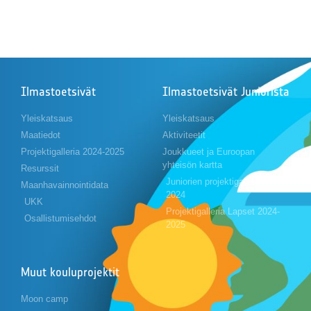
Ilmastoetsivät
Ilmastoetsivät Juniorista
Yleiskatsaus
Yleiskatsaus
Maatiedot
Aktiviteetit
Projektigalleria 2024-2025
Joukkueet ja Euroopan
yhteisön kartta
Resurssit
Juniorien projektigalleria 2023-
Maanhavainnointidata
2024
UKK
Projektigalleria Lapset 2024-
Osallistumisehdot
2025
Muut kouluprojektit
Moon camp