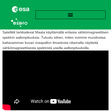
Satelliitit tarkkailevat Maata käyttämällä erilaisia sähkömagneettisen
spektrin aallonpituuksia. Tutustu siihen, miten voimme muodostaa
kattavamman kuvan maapallon ilmastosta ottamalla näytteitä
sähkömagneettisesta spektristä useilla aallonpituuksilla.