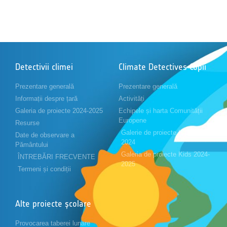
Detectivii climei
Climate Detectives Copii
Prezentare generală
Prezentare generală
Informații despre țară
Activități
Galeria de proiecte 2024-2025
Echipele și harta Comunității
Europene
Resurse
Galerie de proiecte Kids 2023-
Date de observare a
2024
Pământului
Galeria de proiecte Kids 2024-
ÎNTREBĂRI FRECVENTE
2025
Termeni și condiții
Alte proiecte școlare
Provocarea taberei lunare