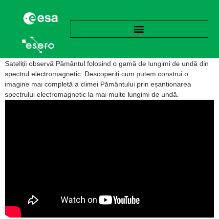
Sateliții observă Pământul folosind o gamă de lungimi de undă din
spectrul electromagnetic. Descoperiți cum putem construi o
imagine mai completă a climei Pământului prin eșantionarea
spectrului electromagnetic la mai multe lungimi de undă.