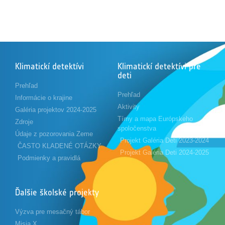
Klimatickí detektívi
Klimatickí detektívi pre
deti
Prehľad
Prehľad
Informácie o krajine
Aktivity
Galéria projektov 2024-2025
Tímy a mapa Európskeho
Zdroje
spoločenstva
Údaje z pozorovania Zeme
Projekt Galéria Deti 2023-2024
ČASTO KLADENÉ OTÁZKY
Projekt Galéria Deti 2024-2025
Podmienky a pravidlá
Ďalšie školské projekty
Výzva pre mesačný tábor
Misia X