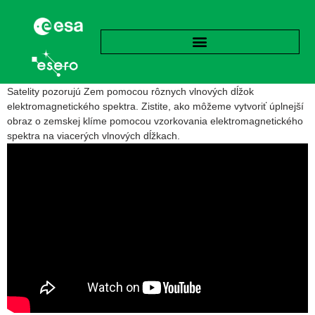
Satelity pozorujú Zem pomocou rôznych vlnových dĺžok
elektromagnetického spektra. Zistite, ako môžeme vytvoriť úplnejší
obraz o zemskej klíme pomocou vzorkovania elektromagnetického
spektra na viacerých vlnových dĺžkach.