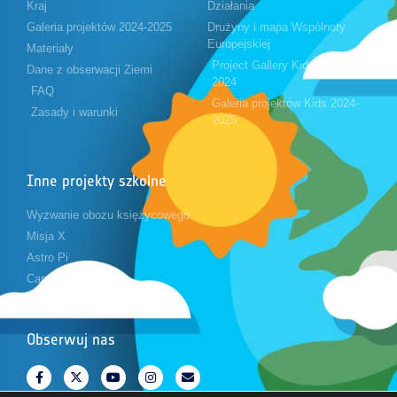
Kraj
Działania
Galeria projektów 2024-2025
Drużyny i mapa Wspólnoty
Europejskiej
Materiały
Project Gallery Kids 2023-
Dane z obserwacji Ziemi
2024
FAQ
Galeria projektów Kids 2024-
Zasady i warunki
2025
Inne projekty szkolne
Wyzwanie obozu księżycowego
Misja X
Astro Pi
CanSat
Obserwuj nas