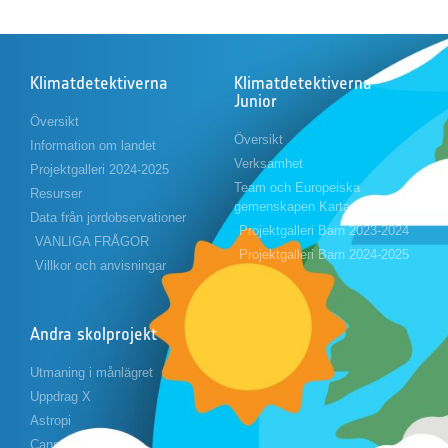
Klimatdetektiverna
Klimatdetektiverna
Junior
Översikt
Översikt
Information om landet
Verksamhet
Projektgalleri 2024-2025
Team och Europeiska
Resurser
gemenskapen Karta
Data från jordobservationer
Projektgalleri Barn 2023-2024
VANLIGA FRÅGOR
Projektgalleri Barn 2024-2025
Villkor och anvisningar
Andra skolprojekt
Utmaning i månlägret
Uppdrag X
Astropi
Cansat