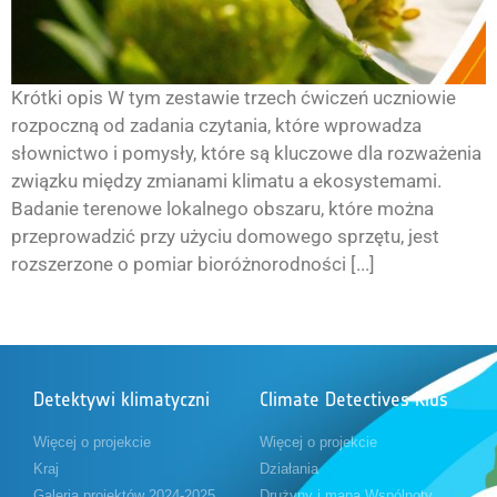
Krótki opis W tym zestawie trzech ćwiczeń uczniowie
rozpoczną od zadania czytania, które wprowadza
słownictwo i pomysły, które są kluczowe dla rozważenia
związku między zmianami klimatu a ekosystemami.
Badanie terenowe lokalnego obszaru, które można
przeprowadzić przy użyciu domowego sprzętu, jest
rozszerzone o pomiar bioróżnorodności [...]
Detektywi klimatyczni
Climate Detectives Kids
Więcej o projekcie
Więcej o projekcie
Kraj
Działania
Galeria projektów 2024-2025
Drużyny i mapa Wspólnoty