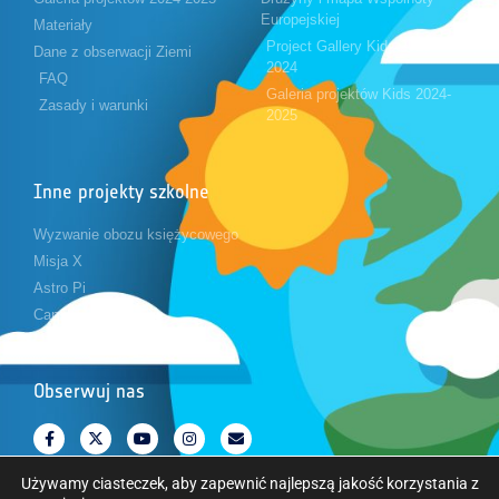
Europejskiej
Materiały
Project Gallery Kids 2023-
Dane z obserwacji Ziemi
2024
FAQ
Galeria projektów Kids 2024-
Zasady i warunki
2025
Inne projekty szkolne
Wyzwanie obozu księżycowego
Misja X
Astro Pi
CanSat
Obserwuj nas
Używamy ciasteczek, aby zapewnić najlepszą jakość korzystania z