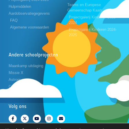
Teams en Europese
Hulpmiddelen
Gemeenschap Kaart
Aardobservatiegegevens
Projectgalerij Kinderen 2023-
FAQ
2024
Algemene voorwaarden
Projectgalerij Kinderen 2024-
2025
Andere schoolprojecten
Maankamp uitdaging
Missie X
Astropi
Cansat
Volg ons