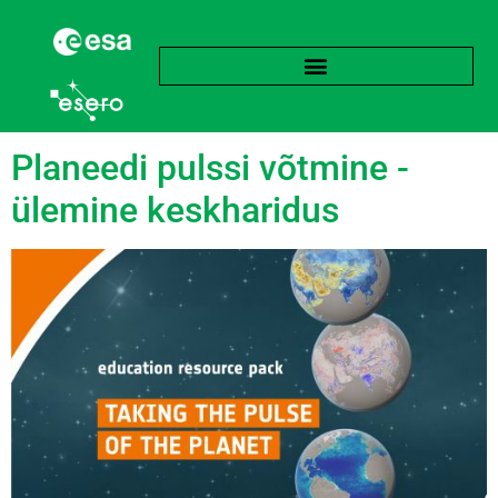
Silt:
Polar
Planeedi pulssi võtmine -
ülemine keskharidus