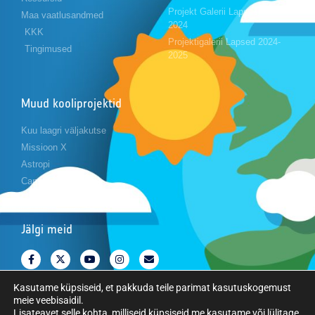
Projekt Galerii Lapsed 2023-
Maa vaatlusandmed
2024
KKK
Projektigalerii Lapsed 2024-
Tingimused
2025
Muud kooliprojektid
Kuu laagri väljakutse
Missioon X
Astropi
Cansat
Jälgi meid
Kasutame küpsiseid, et pakkuda teile parimat kasutuskogemust
meie veebisaidil.
Lisateavet selle kohta, milliseid küpsiseid me kasutame või lülitage