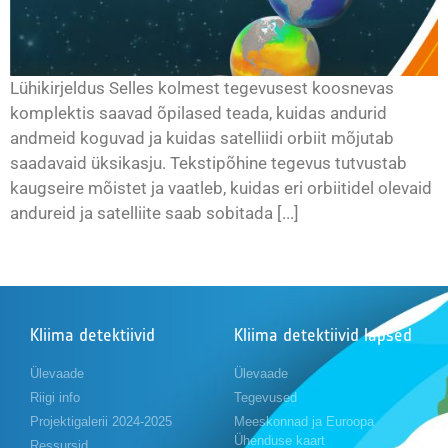
Lühikirjeldus Selles kolmest tegevusest koosnevas
komplektis saavad õpilased teada, kuidas andurid
andmeid koguvad ja kuidas satelliidi orbiit mõjutab
saadavaid üksikasju. Tekstipõhine tegevus tutvustab
kaugseire mõistet ja vaatleb, kuidas eri orbiitidel olevaid
andureid ja satelliite saab sobitada [...]
Kliima detektiivid
Kliima detektiivid lapsed
Ülevaade
Ülevaade
Riigi info
Tegevused
Projektigalerii 2024-2025
Meeskonnad ja Euroopa
Ühenduse kaart
Ressursid