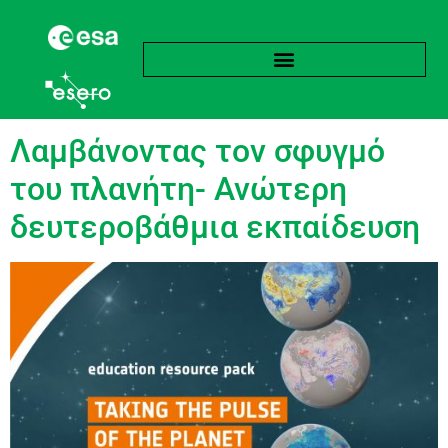
Ετικέτα:
Polar
Λαμβάνοντας τον σφυγμό
του πλανήτη- Ανώτερη
δευτεροβάθμια εκπαίδευση