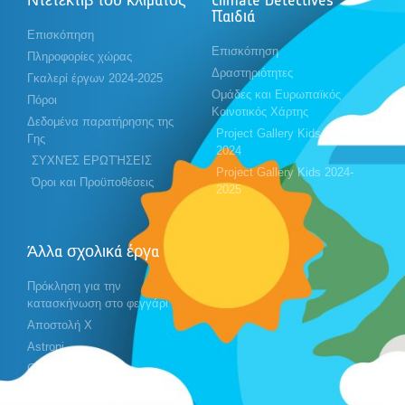
Παιδιά
Επισκόπηση
Επισκόπηση
Πληροφορίες χώρας
Δραστηριότητες
Γκαλερί έργων 2024-2025
Ομάδες και Ευρωπαϊκός
Πόροι
Κοινοτικός Χάρτης
Δεδομένα παρατήρησης της
Project Gallery Kids 2023-
Γης
2024
ΣΥΧΝΈΣ ΕΡΩΤΉΣΕΙΣ
Project Gallery Kids 2024-
Όροι και Προϋποθέσεις
2025
Άλλα σχολικά έργα
Πρόκληση για την
κατασκήνωση στο φεγγάρι
Αποστολή X
Astropi
Cansat