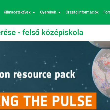
Klímadetektívek
Gyerekek
Ország Információk
For
ése - felső középiskola