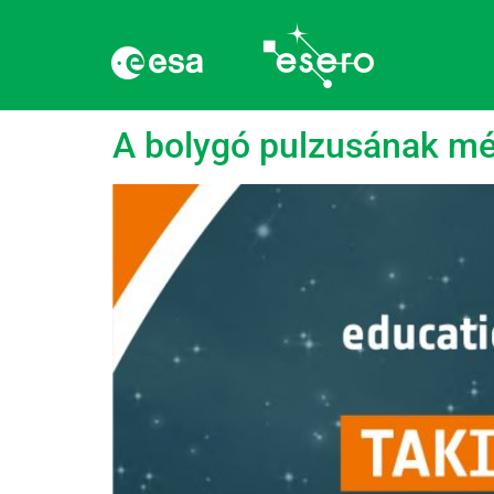
Címke:
Polar
A bolygó pulzusának mér