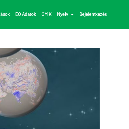
rások
EO Adatok
GYIK
Nyelv
Bejelentkezés