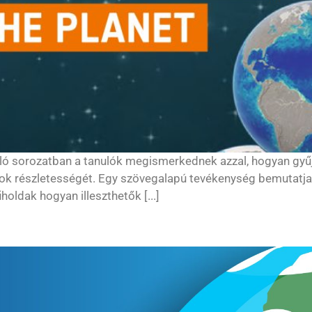
ló sorozatban a tanulók megismerkednek azzal, hogyan gyűj
tok részletességét. Egy szövegalapú tevékenység bemutatja 
oldak hogyan illeszthetők [...]