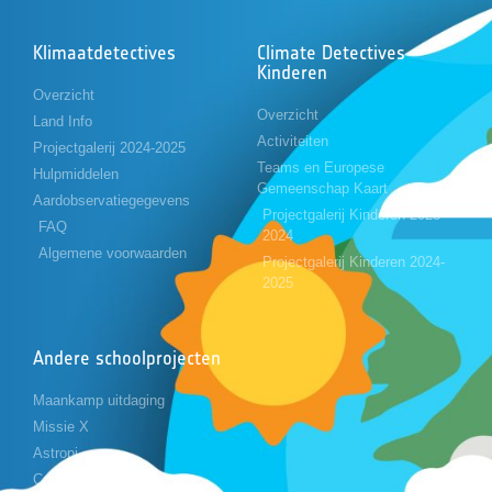
Klimaatdetectives
Climate Detectives
Kinderen
Overzicht
Overzicht
Land Info
Activiteiten
Projectgalerij 2024-2025
Teams en Europese
Hulpmiddelen
Gemeenschap Kaart
Aardobservatiegegevens
Projectgalerij Kinderen 2023-
FAQ
2024
Algemene voorwaarden
Projectgalerij Kinderen 2024-
2025
Andere schoolprojecten
Maankamp uitdaging
Missie X
Astropi
Cansat