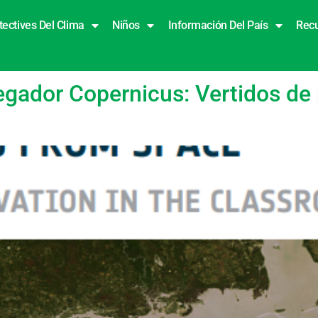
tectives Del Clima
Niños
Información Del País
Rec
mas marinos
egador Copernicus: Vertidos de 