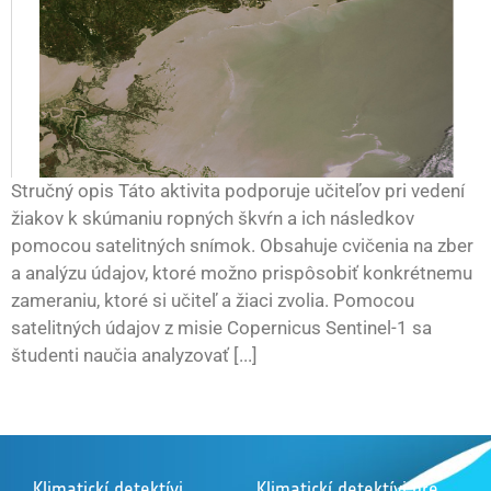
Stručný opis Táto aktivita podporuje učiteľov pri vedení
žiakov k skúmaniu ropných škvŕn a ich následkov
pomocou satelitných snímok. Obsahuje cvičenia na zber
a analýzu údajov, ktoré možno prispôsobiť konkrétnemu
zameraniu, ktoré si učiteľ a žiaci zvolia. Pomocou
satelitných údajov z misie Copernicus Sentinel-1 sa
študenti naučia analyzovať [...]
Klimatickí detektívi
Klimatickí detektívi pre