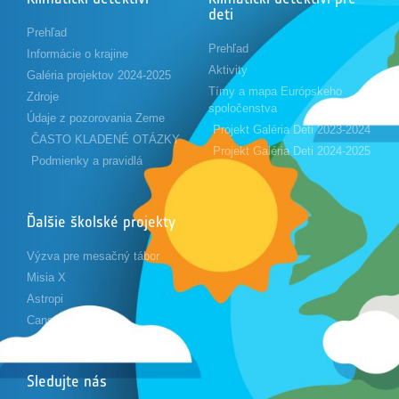
deti
Prehľad
Prehľad
Informácie o krajine
Aktivity
Galéria projektov 2024-2025
Tímy a mapa Európskeho
Zdroje
spoločenstva
Údaje z pozorovania Zeme
Projekt Galéria Deti 2023-2024
ČASTO KLADENÉ OTÁZKY
Projekt Galéria Deti 2024-2025
Podmienky a pravidlá
Ďalšie školské projekty
Výzva pre mesačný tábor
Misia X
Astropi
Cansat
Sledujte nás