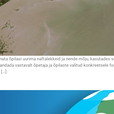
nata õpilasi uurima naftalekkeid ja nende mõju, kasutades se
andada vastavalt õpetaja ja õpilaste valitud konkreetsele 
...]