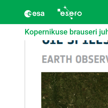
Silt:
Mere ökosüst
Kopernikuse brauseri ju