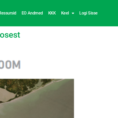
Ressursid
EO Andmed
KKK
Keel
Logi Sisse
mosest