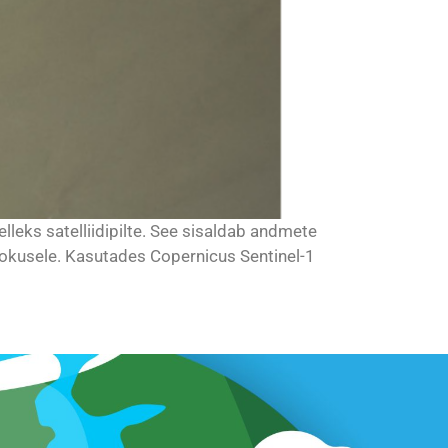
lleks satelliidipilte. See sisaldab andmete
fookusele. Kasutades Copernicus Sentinel-1