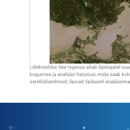
Lühikirjeldus See tegevus aitab õpetajatel suu
kogumise ja analüüsi harjutusi, mida saab koh
satelliidiandmeid, õpivad õpilased analüüsima [