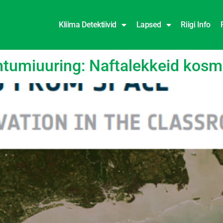
Kliima Detektiivid
Lapsed
Riigi Info
eemid
htumiuuring: Naftalekkeid kos