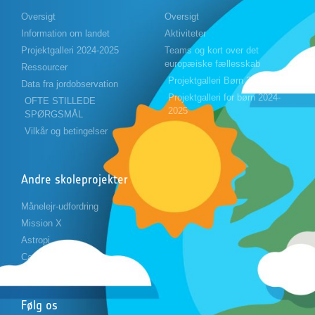
Oversigt
Oversigt
Information om landet
Aktiviteter
Projektgalleri 2024-2025
Teams og kort over det
europæiske fællesskab
Ressourcer
Projektgalleri Børn 2023-2024
Data fra jordobservation
Projektgalleri for børn 2024-
OFTE STILLEDE
2025
SPØRGSMÅL
Vilkår og betingelser
Andre skoleprojekter
Månelejr-udfordring
Mission X
Astropi
Cansat
Følg os