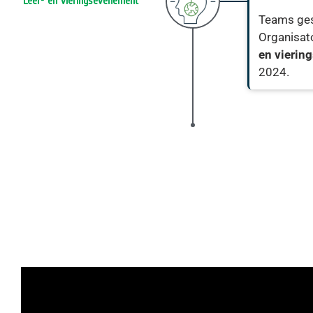
Leer- en vieringsevenement
Teams ges
Organisat
en vierin
2024.