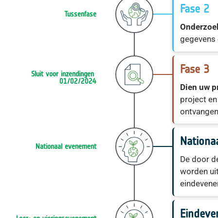
Fase 2
Tussenfase
Onderzo
gegevens 
Fase 3
Sluit voor inzendingen 
01/02/2024
Dien uw pr
project en
ontvange
Nationa
Nationaal evenement
De door d
worden ui
eindeven
Eindeve