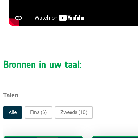
Bronnen in uw taal:
Talen
Talen
Alle
Fins
(6)
Zweeds
(10)