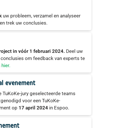
ek
uw probleem, verzamel en analyseer
en trek uw conclusies.
oject in vóór 1 februari 2024.
Deel uw
 conclusies om feedback van experts te
n
hier.
al evenement
e TuKoKe-jury geselecteerde teams
tgenodigd voor een TuKoKe-
ement op
17 april 2024
in Espoo.
nement