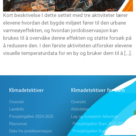
Kort beskrivelse I dette settet med tre aktiviteter lærer
elevene hvordan det bygde miljøet fører til den urbane
varmeøyeffekten, og hvordan jordobservasjon kan
brukes til å overvåke denne effekten og støtte forsøk på
å redusere den. I den første aktiviteten utforsker elevene
visuelle temperaturdata for en by og bruker dem til å [...].
Klimadetektiver
Klimadetektiver for barn
Oversikt
Oversikt
Landinfo
Aktiviteter
Prosjektgalleri 2024-2025
Lag og europeisk felleskart
Ressurser
Prosjektgalleri Barn 2023-2024
Data fra jordobservasjon
Prosjektgalleri Barn 2024-2025