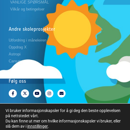
VANLIGE SPØRSMÅL
Vilkår og betingelser
Andre skoleprosjekter
Utfordring i måneleiren
Oppdrag X
Astropi
Cansat
Følg oss
Vi bruker informasjonskapsler for å gi deg den beste opplevelsen
på nettstedet vårt.
Opphavsrett © Den europeiske romorganisasjonen. Alle rettigheter
Du kan finne ut mer om hvilke informasjonskapsler vi bruker, eller
slå dem av i
innstillinger
.
forbeholdes.