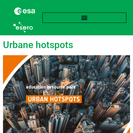
Stikkord:
Hetebølge
Urbane hotspots