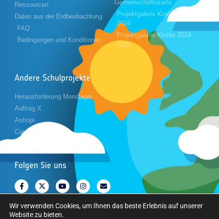
Gemeinschaftskarte
Ressourcen
Projektgalerie Kinder 2023-
Daten aus der Erdbeobachtung
2024
FAQ
Projektgalerie Kinder 2024-
Bedingungen und Konditionen
2025
Andere Schulprojekte
Herausforderung Mondlager
Auftrag X
Astropi
Cansat
Folgen Sie uns
Wir verwenden Cookies, um Ihnen das beste Erlebnis auf unserer
Website zu bieten.