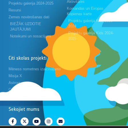
Aktivitātes
Projektu galerija 2024-2025
Komandas un Eiropas
Resursi
Kopienas karte
Zemes novērošanas dati
Projektu galerija Kids 2023-
BIEŽĀK UZDOTIE
2024
JAUTĀJUMI
Projektu galerija Kids 2024-
Noteikumi un nosacījumi
2025
Citi skolas projekti
Mēness nometnes izaicinājums
Misija X
Astropi
Cansat
Sekojiet mums