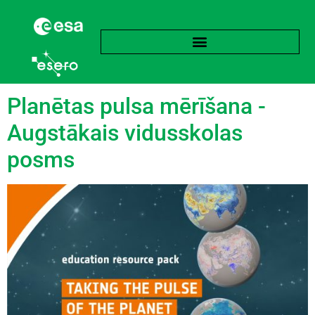
Birka:
Rezolūcija
Planētas pulsa mērīšana -
Augstākais vidusskolas
posms