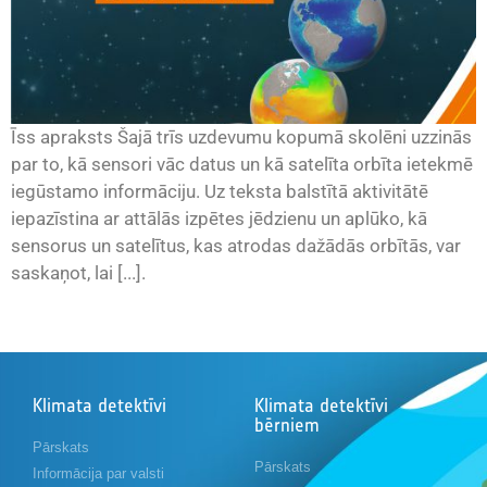
Īss apraksts Šajā trīs uzdevumu kopumā skolēni uzzinās
par to, kā sensori vāc datus un kā satelīta orbīta ietekmē
iegūstamo informāciju. Uz teksta balstītā aktivitātē
iepazīstina ar attālās izpētes jēdzienu un aplūko, kā
sensorus un satelītus, kas atrodas dažādās orbītās, var
saskaņot, lai [...].
Klimata detektīvi
Klimata detektīvi
bērniem
Pārskats
Pārskats
Informācija par valsti