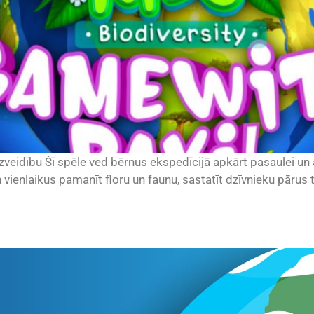
veidību Šī spēle ved bērnus ekspedīcijā apkārt pasaulei un a
n vienlaikus pamanīt floru un faunu, sastatīt dzīvnieku pār