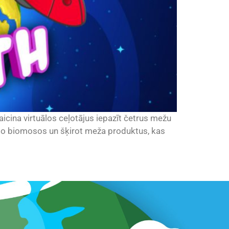
icina virtuālos ceļotājus iepazīt četrus mežu
us to biomosos un šķirot meža produktus, kas