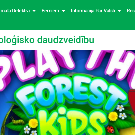
imata Detektīvi
Bērniem
Informācija Par Valsti
Res
oloģisko daudzveidību