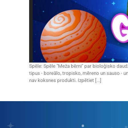
Spēle: Spēle "Meža bērni" par bioloģisko daudz
tipus - boreālo, tropisko, mēreno un sauso - u
nav koksnes produkti. Izpētiet [...]