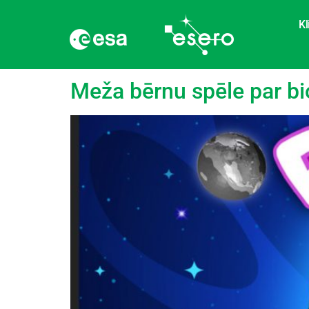
Kl
Kategorija:
Spēle
Meža bērnu spēle par bi