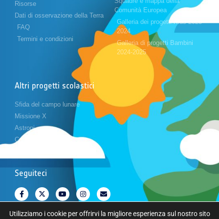
Squadre e mappa della
Risorse
Comunità Europea
Dati di osservazione della Terra
Galleria dei progetti Kids 2023-
FAQ
2024
Termini e condizioni
Galleria di progetti Bambini
2024-2025
Altri progetti scolastici
Sfida del campo lunare
Missione X
Astropi
Cansat
Seguiteci
Utilizziamo i cookie per offrirvi la migliore esperienza sul nostro sito