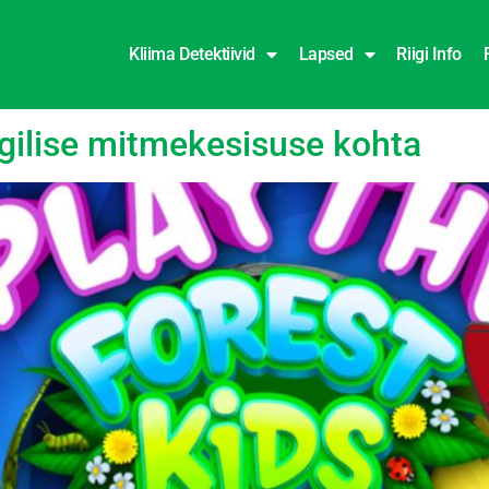
Kliima Detektiivid
Lapsed
Riigi Info
gilise mitmekesisuse kohta