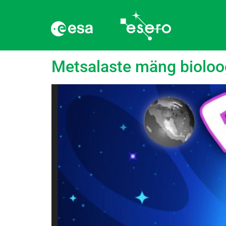
Rubriik:
Mäng
Metsalaste mäng bioloo