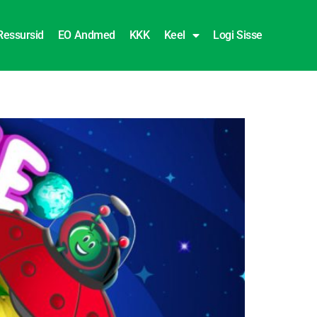
Ressursid
EO Andmed
KKK
Keel
Logi Sisse