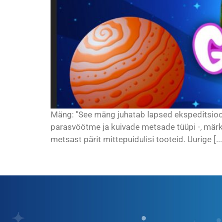
Mäng: "See mäng juhatab lapsed ekspeditsiooni
parasvöötme ja kuivade metsade tüüpi -, märk
metsast pärit mittepuidulisi tooteid. Uurige [...