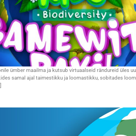
le ümber maailma ja kutsub virtuaalseid rändureid üles uurim
ides samal ajal taimestikku ja loomastikku, sobitades loo
]