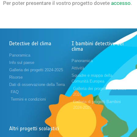
Per poter presentare il vostro progetto dovete
accesso
.
Detective del clima
I bambini detective del
clima
Panoramica
Panoramica
Info sul paese
Attività
Galleria dei progetti 2024-2025
Squadre e mappa della
Risorse
Comunità Europea
Dati di osservazione della Terra
Galleria dei progetti Kids 2023-
FAQ
2024
Termini e condizioni
Galleria di progetti Bambini
2024-2025
Altri progetti scolastici