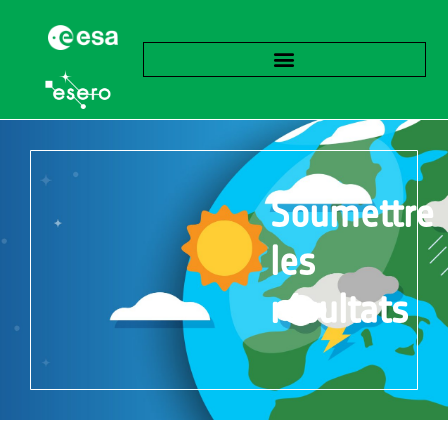
Soumettre
les
résultats