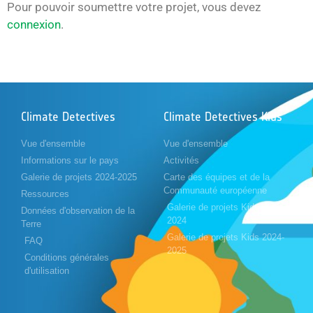
Pour pouvoir soumettre votre projet, vous devez
connexion
.
Climate Detectives
Climate Detectives Kids
Vue d'ensemble
Vue d'ensemble
Informations sur le pays
Activités
Galerie de projets 2024-2025
Carte des équipes et de la
Communauté européenne
Ressources
Galerie de projets Kids 2023-
Données d'observation de la
2024
Terre
Galerie de projets Kids 2024-
FAQ
2025
Conditions générales
d'utilisation