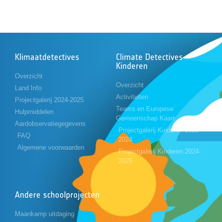
Klimaatdetectives
Climate Detectives
Kinderen
Overzicht
Overzicht
Land Info
Activiteiten
Projectgalerij 2024-2025
Teams en Europese
Hulpmiddelen
Gemeenschap Kaart
Aardobservatiegegevens
Projectgalerij Kinderen 2023-
FAQ
2024
Algemene voorwaarden
Projectgalerij Kinderen 2024-
2025
Andere schoolprojecten
Maankamp uitdaging