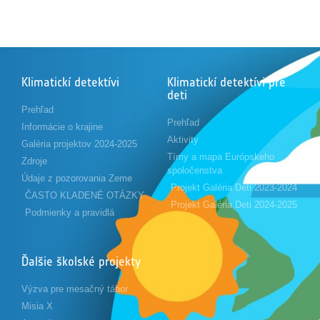
Klimatickí detektívi
Klimatickí detektívi pre
deti
Prehľad
Prehľad
Informácie o krajine
Aktivity
Galéria projektov 2024-2025
Tímy a mapa Európskeho
Zdroje
spoločenstva
Údaje z pozorovania Zeme
Projekt Galéria Deti 2023-2024
ČASTO KLADENÉ OTÁZKY
Projekt Galéria Deti 2024-2025
Podmienky a pravidlá
Ďalšie školské projekty
Výzva pre mesačný tábor
Misia X