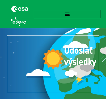
Odoslať
výsledky