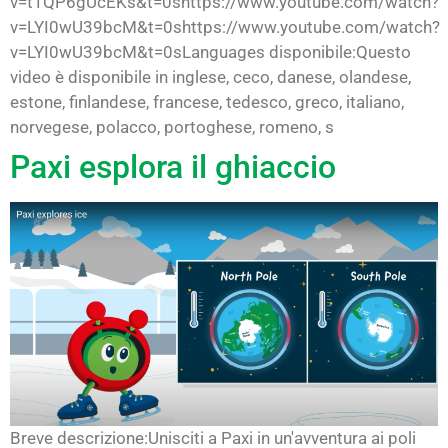
v=t1QP6gUcEKs&t=0shttps://www.youtube.com/watch?
v=LYI0wU39bcM&t=0shttps://www.youtube.com/watch?
v=LYI0wU39bcM&t=0sLanguages disponibile:Questo
video è disponibile in inglese, ceco, danese, olandese,
estone, finlandese, francese, tedesco, greco, italiano,
norvegese, polacco, portoghese, romeno, s
Paxi esplora il ghiaccio
Breve descrizione:Unisciti a Paxi in un'avventura ai poli