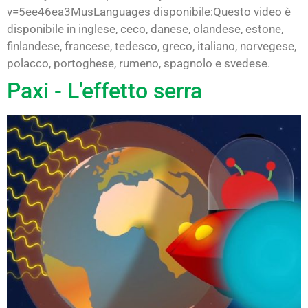
v=5ee46ea3MusLanguages disponibile:Questo video è
disponibile in inglese, ceco, danese, olandese, estone,
finlandese, francese, tedesco, greco, italiano, norvegese,
polacco, portoghese, rumeno, spagnolo e svedese.
Paxi - L'effetto serra