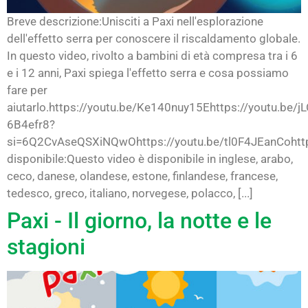
Breve descrizione:Unisciti a Paxi nell'esplorazione
dell'effetto serra per conoscere il riscaldamento globale.
In questo video, rivolto a bambini di età compresa tra i 6
e i 12 anni, Paxi spiega l'effetto serra e cosa possiamo
fare per
aiutarlo.https://youtu.be/Ke140nuy15Ehttps://youtu.be/jL
6B4efr8?
si=6Q2CvAseQSXiNQwOhttps://youtu.be/tl0F4JEanCohttp
disponibile:Questo video è disponibile in inglese, arabo,
ceco, danese, olandese, estone, finlandese, francese,
tedesco, greco, italiano, norvegese, polacco, [...]
Paxi - Il giorno, la notte e le
stagioni