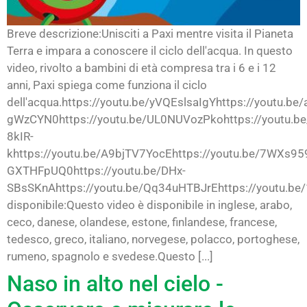
Breve descrizione:Unisciti a Paxi mentre visita il Pianeta
Terra e impara a conoscere il ciclo dell'acqua. In questo
video, rivolto a bambini di età compresa tra i 6 e i 12
anni, Paxi spiega come funziona il ciclo
dell'acqua.https://youtu.be/yVQEslsaIgYhttps://youtu.be/
gWzCYN0https://youtu.be/UL0NUVozPkohttps://youtu.be
8kIR-
khttps://youtu.be/A9bjTV7YocEhttps://youtu.be/7WXs959
GXTHFpUQ0https://youtu.be/DHx-
SBsSKnAhttps://youtu.be/Qq34uHTBJrEhttps://youtu.be
disponibile:Questo video è disponibile in inglese, arabo,
ceco, danese, olandese, estone, finlandese, francese,
tedesco, greco, italiano, norvegese, polacco, portoghese,
rumeno, spagnolo e svedese.Questo [...]
Naso in alto nel cielo -