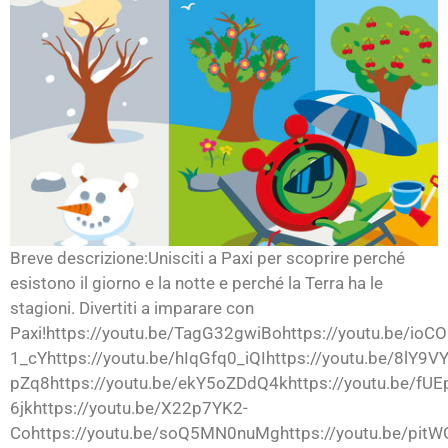
Breve descrizione:Unisciti a Paxi per scoprire perché
esistono il giorno e la notte e perché la Terra ha le
stagioni. Divertiti a imparare con
Paxi!https://youtu.be/TagG32gwiBohttps://youtu.be/ioCO
1_cYhttps://youtu.be/hIqGfq0_iQIhttps://youtu.be/8lY9
pZq8https://youtu.be/ekY5oZDdQ4khttps://youtu.be/fUE
6jkhttps://youtu.be/X22p7YK2-
Cohttps://youtu.be/soQ5MN0nuMghttps://youtu.be/pit