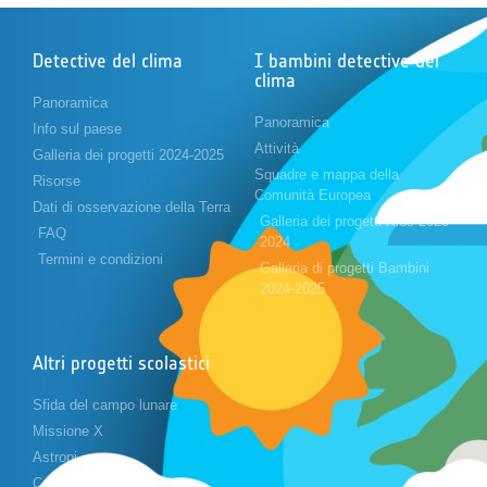
Detective del clima
I bambini detective del
clima
Panoramica
Panoramica
Info sul paese
Attività
Galleria dei progetti 2024-2025
Squadre e mappa della
Risorse
Comunità Europea
Dati di osservazione della Terra
Galleria dei progetti Kids 2023-
FAQ
2024
Termini e condizioni
Galleria di progetti Bambini
2024-2025
Altri progetti scolastici
Sfida del campo lunare
Missione X
Astropi
Cansat