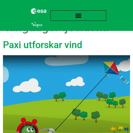
language:
tjeckiska
Paxi utforskar vind