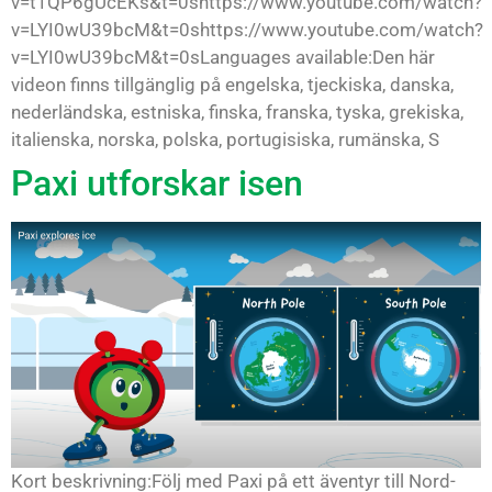
v=t1QP6gUcEKs&t=0shttps://www.youtube.com/watch?
v=LYI0wU39bcM&t=0shttps://www.youtube.com/watch?
v=LYI0wU39bcM&t=0sLanguages available:Den här
videon finns tillgänglig på engelska, tjeckiska, danska,
nederländska, estniska, finska, franska, tyska, grekiska,
italienska, norska, polska, portugisiska, rumänska, S
Paxi utforskar isen
Kort beskrivning:Följ med Paxi på ett äventyr till Nord-