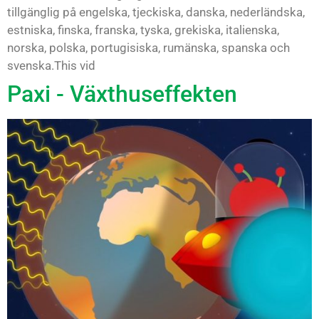
tillgänglig på engelska, tjeckiska, danska, nederländska,
estniska, finska, franska, tyska, grekiska, italienska,
norska, polska, portugisiska, rumänska, spanska och
svenska.This vid
Paxi - Växthuseffekten