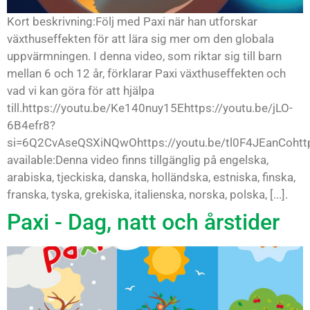
Kort beskrivning:Följ med Paxi när han utforskar
växthuseffekten för att lära sig mer om den globala
uppvärmningen. I denna video, som riktar sig till barn
mellan 6 och 12 år, förklarar Paxi växthuseffekten och
vad vi kan göra för att hjälpa
till.https://youtu.be/Ke140nuy15Ehttps://youtu.be/jLO-
6B4efr8?
si=6Q2CvAseQSXiNQwOhttps://youtu.be/tl0F4JEanCohttp
available:Denna video finns tillgänglig på engelska,
arabiska, tjeckiska, danska, holländska, estniska, finska,
franska, tyska, grekiska, italienska, norska, polska, [...].
Paxi - Dag, natt och årstider