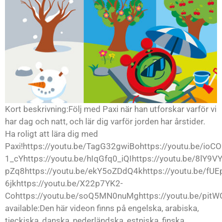
Kort beskrivning:Följ med Paxi när han utforskar varför vi
har dag och natt, och lär dig varför jorden har årstider.
Ha roligt att lära dig med
Paxi!https://youtu.be/TagG32gwiBohttps://youtu.be/ioCO
1_cYhttps://youtu.be/hIqGfq0_iQIhttps://youtu.be/8lY9
pZq8https://youtu.be/ekY5oZDdQ4khttps://youtu.be/fUE
6jkhttps://youtu.be/X22p7YK2-
Cohttps://youtu.be/soQ5MN0nuMghttps://youtu.be/pit
available:Den här videon finns på engelska, arabiska,
tjeckiska, danska, nederländska, estniska, finska,