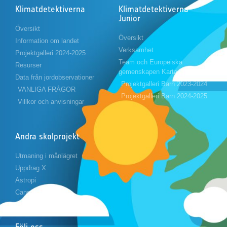
Klimatdetektiverna
Klimatdetektiverna
Junior
Översikt
Översikt
Information om landet
Verksamhet
Projektgalleri 2024-2025
Team och Europeiska
Resurser
gemenskapen Karta
Data från jordobservationer
Projektgalleri Barn 2023-2024
VANLIGA FRÅGOR
Projektgalleri Barn 2024-2025
Villkor och anvisningar
Andra skolprojekt
Utmaning i månlägret
Uppdrag X
Astropi
Cansat