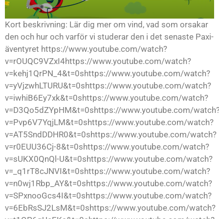
Kort beskrivning: Lär dig mer om vind, vad som orsakar
den och hur och varför vi studerar den i det senaste Paxi-
äventyret https://www.youtube.com/watch?
v=rOUQC9VZxI4https://www.youtube.com/watch?
v=kehj1QrPN_4&t=0shttps://www.youtube.com/watch?
v=yVjzwhLTURU&t=0shttps://www.youtube.com/watch?
v=iwhiB6Ey7xk&t=0shttps://www.youtube.com/watch?
v=D3Qo5dZYpHM&t=0shttps://www.youtube.com/watch
v=Pvp6V7YqjLM&t=0shttps://www.youtube.com/watch?
v=AT5SndDDHR0&t=0shttps://www.youtube.com/watch?
v=r0EUU36Cj-8&t=0shttps://www.youtube.com/watch?
v=sUKX0QnQl-U&t=0shttps://www.youtube.com/watch?
v=_q1rT8cJNVI&t=0shttps://www.youtube.com/watch?
v=n0wj1Rbp_AY&t=0shttps://www.youtube.com/watch?
v=SPxnooGcs4I&t=0shttps://www.youtube.com/watch?
v=6EbRsSJ2LsM&t=0shttps://www.youtube.com/watch?