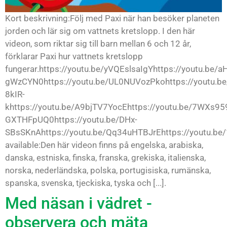
Kort beskrivning:Följ med Paxi när han besöker planeten
jorden och lär sig om vattnets kretslopp. I den här
videon, som riktar sig till barn mellan 6 och 12 år,
förklarar Paxi hur vattnets kretslopp
fungerar.https://youtu.be/yVQEslsaIgYhttps://youtu.be/a
gWzCYN0https://youtu.be/UL0NUVozPkohttps://youtu.be
8kIR-
khttps://youtu.be/A9bjTV7YocEhttps://youtu.be/7WXs959
GXTHFpUQ0https://youtu.be/DHx-
SBsSKnAhttps://youtu.be/Qq34uHTBJrEhttps://youtu.be
available:Den här videon finns på engelska, arabiska,
danska, estniska, finska, franska, grekiska, italienska,
norska, nederländska, polska, portugisiska, rumänska,
spanska, svenska, tjeckiska, tyska och [...].
Med näsan i vädret -
observera och mäta