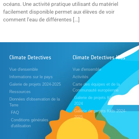
océans. Une activité pratique utilisant du matériel
facilement disponible permet aux élèves de voir
comment l'eau de différentes [...]
Climate Detectives
Climate Detectives Kids
Vue d'ensemble
Vue d'ensemble
Informations sur le pays
Activités
Galerie de projets 2024-2025
Carte des équipes et de la
Communauté européenne
Ressources
Galerie de projets Kids 2023-
Données d'observation de la
2024
Terre
Galerie de projets Kids 2024-
FAQ
2025
Conditions générales
d'utilisation