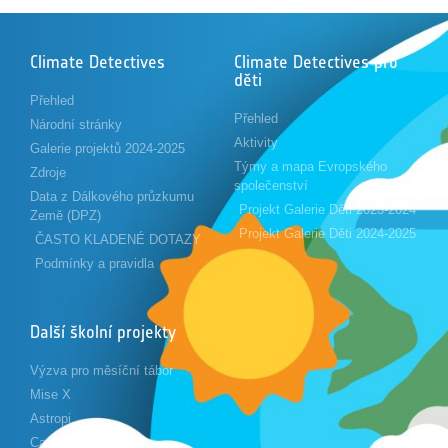
Climate Detectives
Climate Detectives pro
děti
Přehled
Přehled
Národní stránky
Aktivity
Galerie projektů 2024-2025
Týmy a mapa Evropského
Zdroje
společenství
Data z Dálkového průzkumu
Projekt Galerie Děti 2023-2024
Země (DPZ)
Projekt Galerie Děti 2024-2025
ČASTO KLADENÉ DOTAZY
Podmínky a pravidla
Další školní projekty
Výzva pro měsíční tábor
Mise X
Astropi
Cansat