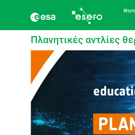
Ντετ
Ετικέτα:
Πυκνότη
Πλανητικές αντλίες θ