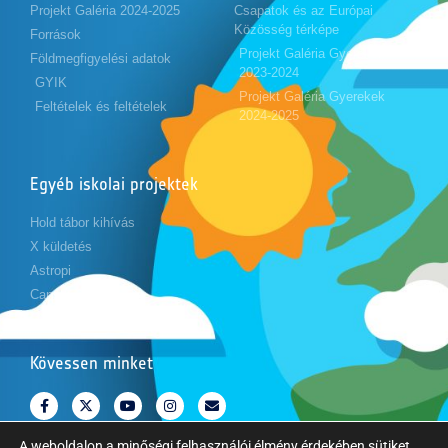
Projekt Galéria 2024-2025
Csapatok és az Európai
Közösség térképe
Források
Projekt Galéria Gyerekek
Földmegfigyelési adatok
2023-2024
GYIK
Projekt Galéria Gyerekek
Feltételek és feltételek
2024-2025
Egyéb iskolai projektek
Hold tábor kihívás
X küldetés
Astropi
Cansat
Kövessen minket
A weboldalon a minőségi felhasználói élmény érdekében sütiket