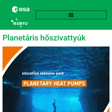
Címke:
Sűrűség
Planetáris hőszivattyúk