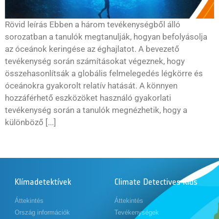
Rövid leírás Ebben a három tevékenységből álló
sorozatban a tanulók megtanulják, hogyan befolyásolja
az óceánok keringése az éghajlatot. A bevezető
tevékenység során számításokat végeznek, hogy
összehasonlítsák a globális felmelegedés légkörre és
óceánokra gyakorolt relatív hatását. A könnyen
hozzáférhető eszközöket használó gyakorlati
tevékenység során a tanulók megnézhetik, hogy a
különböző [...]
Klímadetektívek
Climate Detectives Kids
Áttekintés
Áttekintés
Ország információk
Tevékenységek