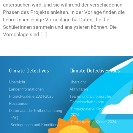
untersuchen wird, und sie während der verschiedenen
Phasen des Projekts anleiten. In der Vorlage finden die
LehrerInnen einige Vorschläge für Daten, die die
SchülerInnen sammeln und analysieren können. Die
Vorschläge sind [...]
Climate Detectives
Climate Detectives Kids
Übersicht
Übersicht
Länderinformationen
Aktivitäten
Projekt-Galerie 2024-2025
Teams und Europäische
Gemeinschaftskarte
Ressourcen
Projektgalerie Kinder 2023-
Daten aus der Erdbeobachtung
2024
FAQ
Projektgalerie Kinder 2024-
Bedingungen und Konditionen
2025