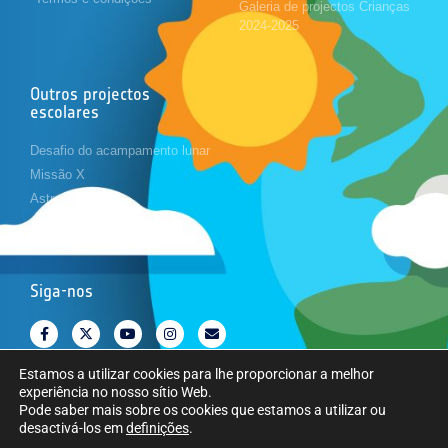
Galeria de projectos Crianças
2024-2025
Outros projectos
escolares
Desafio do acampamento lunar
Missão X
Astropi
Cansat
Siga-nos
Estamos a utilizar cookies para lhe proporcionar a melhor
experiência no nosso sítio Web.
Pode saber mais sobre os cookies que estamos a utilizar ou
desactivá-los em
definições
.
Copyright © Agência Espacial Europeia. Todos os direitos reservados.