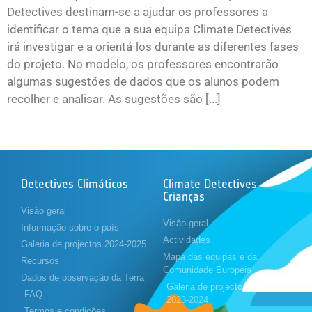
Detectives destinam-se a ajudar os professores a
identificar o tema que a sua equipa Climate Detectives
irá investigar e a orientá-los durante as diferentes fases
do projeto. No modelo, os professores encontrarão
algumas sugestões de dados que os alunos podem
recolher e analisar. As sugestões são [...]
Detectives Climáticos
Climate Detectives
Crianças
Visão geral
Visão geral
Informação sobre o país
Actividades
Galeria de projectos 2024-2025
Mapa das equipas e da
Recursos
Comunidade Europeia
Dados de observação da Terra
Galeria de projectos Crianças
FAQ
2023-2024
Termos e condições