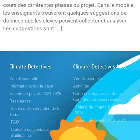
cours des différentes phases du projet. Dans le modèle,
les enseignants trouveront quelques suggestions de
données que les élèves peuvent collecter et analyser.
Les suggestions sont [...]
Climate Detectives
Climate Detectives Kids
Vue d'ensemble
Vue d'ensemble
Informations sur le pays
Activités
Galerie de projets 2024-2025
Carte des équipes et de la
Communauté européenne
Ressources
Galerie de projets Kids 2023-
Données d'observation de la
2024
Terre
Galerie de projets Kids 2024-
FAQ
2025
Conditions générales
d'utilisation