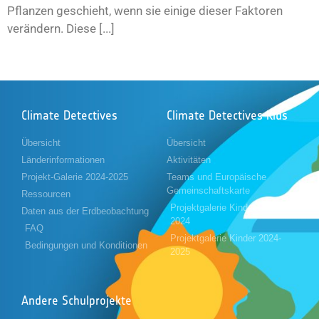
Pflanzen geschieht, wenn sie einige dieser Faktoren
verändern. Diese [...]
Climate Detectives
Climate Detectives Kids
Übersicht
Übersicht
Länderinformationen
Aktivitäten
Projekt-Galerie 2024-2025
Teams und Europäische
Gemeinschaftskarte
Ressourcen
Projektgalerie Kinder 2023-
Daten aus der Erdbeobachtung
2024
FAQ
Projektgalerie Kinder 2024-
Bedingungen und Konditionen
2025
Andere Schulprojekte