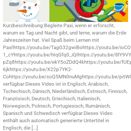
Kurzbeschreibung:Begleite Paxi, wenn er erforscht,
warum es Tag und Nacht gibt, und lerne, warum die Erde
Jahreszeiten hat. Viel Spaß beim Lernen mit
Paxi!https://youtu.be/TagG32gwiBohttps://youtu.be/ioCO
1_cYhttps://youtu.be/hIqGfq0_iQIhttps://youtu.be/8lY9
pZq8https://youtu.be/ekY5oZDdQ4khttps://youtu.be/fUE
6jkhttps://youtu.be/X22p7YK2-
Cohttps://youtu.be/soQ5MN0nuMghttps://youtu.be/pit
verfügbar:Dieses Video ist in Englisch, Arabisch,
Tschechisch, Dänisch, Niederländisch, Estnisch, Finnisch,
Französisch, Deutsch, Griechisch, Italienisch,
Norwegisch, Polnisch, Portugiesisch, Rumänisch,
Spanisch und Schwedisch verfügbar.Dieses Video
enthält auch automatisch generierte Untertitel in
Englisch, die [...]