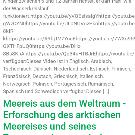
Kinder zwischen 6 und 12 Jahren richtet, erklärt Paxi, wie
der Wasserkreislauf
funktioniert.https://youtu.be/yVQEslsaIgYhttps://youtu.b
gWzCYN0https://youtu.be/UL0NUVozPkohttps://youtu.be
8kIR-
khttps://youtu.be/A9bjTV7YocEhttps://youtu.be/7WXs959
GXTHFpUQ0https://youtu.be/DHx-
SBsSKnAhttps://youtu.be/Qq34uHTBJrEhttps://youtu.be
verfügbar:Dieses Video ist in Englisch, Arabisch,
Tschechisch, Dänisch, Niederländisch, Estnisch, Finnisch,
Französisch, Deutsch, Griechisch, Italienisch,
Norwegisch, Polnisch, Portugiesisch, Rumänisch,
Spanisch und Schwedisch verfügbar.Dieses [...]
Meereis aus dem Weltraum -
Erforschung des arktischen
Meereises und seines