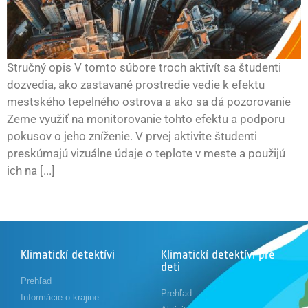
Stručný opis V tomto súbore troch aktivít sa študenti
dozvedia, ako zastavané prostredie vedie k efektu
mestského tepelného ostrova a ako sa dá pozorovanie
Zeme využiť na monitorovanie tohto efektu a podporu
pokusov o jeho zníženie. V prvej aktivite študenti
preskúmajú vizuálne údaje o teplote v meste a použijú
ich na [...]
Klimatickí detektívi
Klimatickí detektívi pre
deti
Prehľad
Prehľad
Informácie o krajine