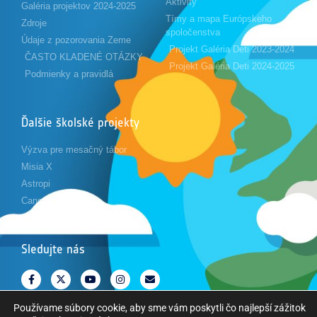
Aktivity
Galéria projektov 2024-2025
Tímy a mapa Európskeho
Zdroje
spoločenstva
Údaje z pozorovania Zeme
Projekt Galéria Deti 2023-2024
ČASTO KLADENÉ OTÁZKY
Projekt Galéria Deti 2024-2025
Podmienky a pravidlá
Ďalšie školské projekty
Výzva pre mesačný tábor
Misia X
Astropi
Cansat
Sledujte nás
Používame súbory cookie, aby sme vám poskytli čo najlepší zážitok