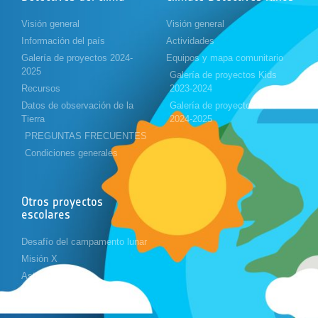
Visión general
Visión general
Información del país
Actividades
Galería de proyectos 2024-
Equipos y mapa comunitario
2025
Galería de proyectos Kids
Recursos
2023-2024
Datos de observación de la
Galería de proyectos Kids
Tierra
2024-2025
PREGUNTAS FRECUENTES
Condiciones generales
Otros proyectos
escolares
Desafío del campamento lunar
Misión X
Astropi
Cansat