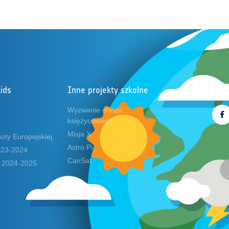
ids
Inne projekty szkolne
Obs
Wyzwanie obozu
księżycowego
Misja X
oty Europejskiej
Astro Pi
2023-2024
CanSat
s 2024-2025