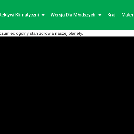
tektywi Klimatyczni
Wersja Dla Młodszych
Kraj
Mater
zumieć ogólny stan zdrowia naszej planety.