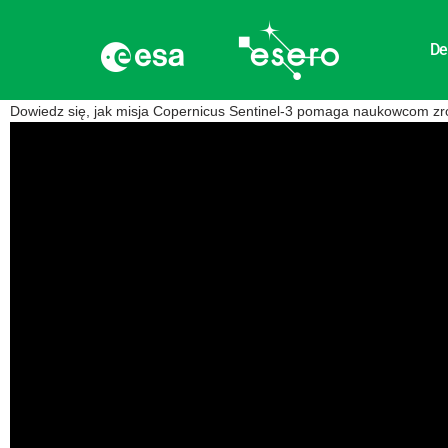
De
Dowiedz się, jak misja Copernicus Sentinel-3 pomaga naukowcom zro