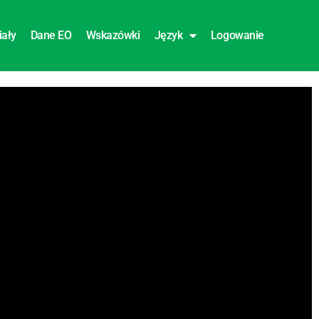
iały
Dane EO
Wskazówki
Język
Logowanie