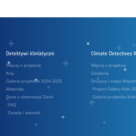
Detektywi klimatyczni
Climate Detectives K
Więcej o projekcie
Więcej o projekcie
Kraj
Działania
Galeria projektów 2024-2025
Drużyny i mapa Wspóln
Materiały
Project Gallery Kids 
Dane z obserwacji Ziemi
Galeria projektów Kid
FAQ
Zasady i warunki