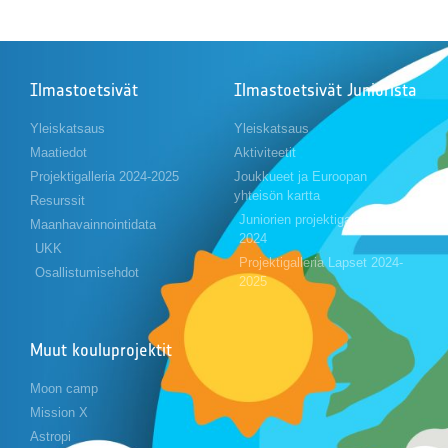
Ilmastoetsivät
Ilmastoetsivät Juniorista
Yleiskatsaus
Yleiskatsaus
Maatiedot
Aktiviteetit
Projektigalleria 2024-2025
Joukkueet ja Euroopan
yhteisön kartta
Resurssit
Juniorien projektigalleria 2023-
Maanhavainnointidata
2024
UKK
Projektigalleria Lapset 2024-
Osallistumisehdot
2025
Muut kouluprojektit
Moon camp
Mission X
Astropi