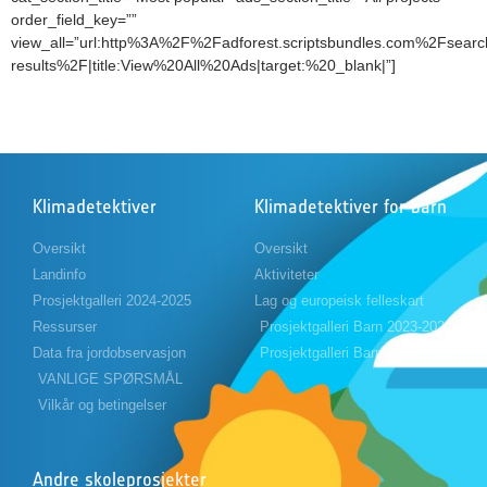
order_field_key=””
view_all=”url:http%3A%2F%2Fadforest.scriptsbundles.com%2Fsearc
results%2F|title:View%20All%20Ads|target:%20_blank|”]
Klimadetektiver
Klimadetektiver for barn
Oversikt
Oversikt
Landinfo
Aktiviteter
Prosjektgalleri 2024-2025
Lag og europeisk felleskart
Ressurser
Prosjektgalleri Barn 2023-2024
Data fra jordobservasjon
Prosjektgalleri Barn 2024-2025
VANLIGE SPØRSMÅL
Vilkår og betingelser
Andre skoleprosjekter