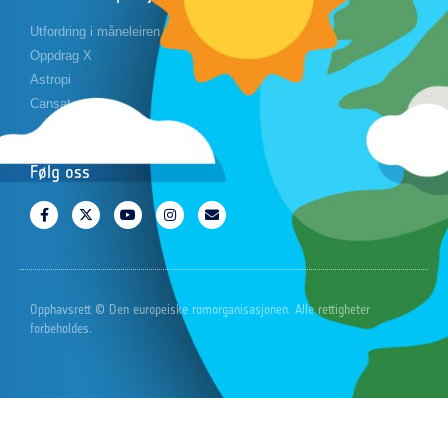
Utfordring i måneleiren
Oppdrag X
Astropi
Cansat
Følg oss
Opphavsrett © Den europeiske romorganisasjonen. Alle rettigheter
forbeholdes.