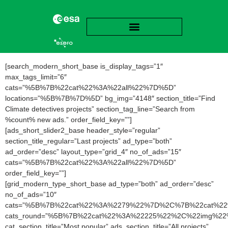
[search_modern_short_base is_display_tags=”1″
max_tags_limit=”6″
cats=”%5B%7B%22cat%22%3A%22all%22%7D%5D”
locations=”%5B%7B%7D%5D” bg_img=”4148″ section_title=”Find
Climate detectives projects” section_tag_line=”Search from
%count% new ads.” order_field_key=””]
[ads_short_slider2_base header_style=”regular”
section_title_regular=”Last projects” ad_type=”both”
ad_order=”desc” layout_type=”grid_4″ no_of_ads=”15″
cats=”%5B%7B%22cat%22%3A%22all%22%7D%5D”
order_field_key=””]
[grid_modern_type_short_base ad_type=”both” ad_order=”desc”
no_of_ads=”10″
cats=”%5B%7B%22cat%22%3A%2279%22%7D%2C%7B%22cat%2
cats_round=”%5B%7B%22cat%22%3A%22225%22%2C%22img
cat_section_title=”Most popular” ads_section_title=”All projects”