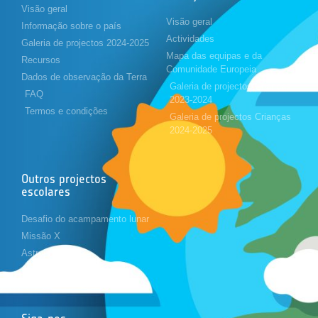
Visão geral
Visão geral
Informação sobre o país
Actividades
Galeria de projectos 2024-2025
Mapa das equipas e da
Recursos
Comunidade Europeia
Dados de observação da Terra
Galeria de projectos Crianças
FAQ
2023-2024
Termos e condições
Galeria de projectos Crianças
2024-2025
Outros projectos
escolares
Desafio do acampamento lunar
Missão X
Astropi
Cansat