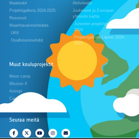
Maatiedot
Aktiviteetit
Projektigalleria 2024-2025
Joukkueet ja Euroopan
yhteisön kartta
Resurssit
Juniorien projektigalleria 2023-
Maanhavainnointidata
2024
UKK
Projektigalleria Lapset 2024-
Osallistumisehdot
2025
Muut kouluprojektit
Moon camp
Mission X
Astropi
Cansat
Seuraa meitä