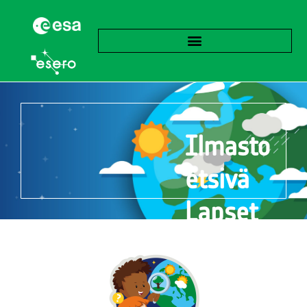
Ilmasto
etsivä
Lapset