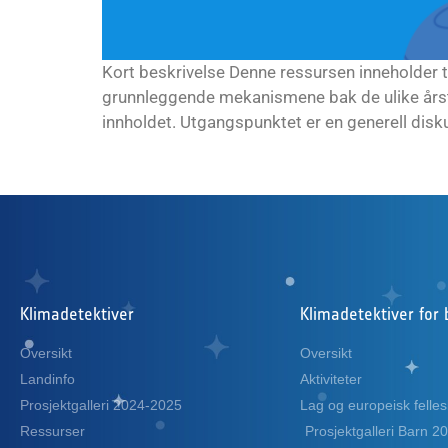
Kort beskrivelse Denne ressursen inneholder 
grunnleggende mekanismene bak de ulike årstid
innholdet. Utgangspunktet er en generell disku
Klimadetektiver
Klimadetektiver for 
Oversikt
Oversikt
Landinfo
Aktiviteter
Prosjektgalleri 2024-2025
Lag og europeisk felles
Ressurser
Prosjektgalleri Barn 