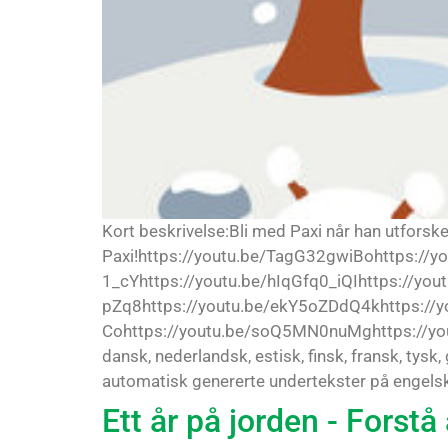
Kort beskrivelse:Bli med Paxi når han utforske
Paxi!https://youtu.be/TagG32gwiBohttps://y
1_cYhttps://youtu.be/hIqGfq0_iQIhttps://yo
pZq8https://youtu.be/ekY5oZDdQ4khttps://y
Cohttps://youtu.be/soQ5MN0nuMghttps://youtu.
dansk, nederlandsk, estisk, finsk, fransk, tys
automatisk genererte undertekster på engelsk, 
Ett år på jorden - Forstå