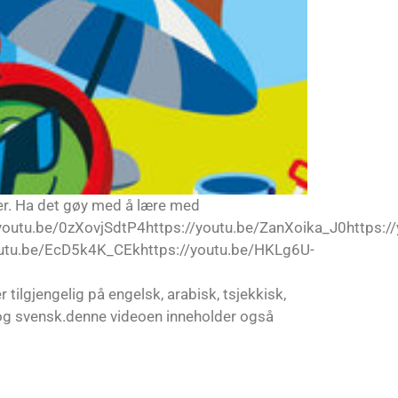
ider. Ha det gøy med å lære med
youtu.be/0zXovjSdtP4https://youtu.be/ZanXoika_J0https://
youtu.be/EcD5k4K_CEkhttps://youtu.be/HKLg6U-
gjengelig på engelsk, arabisk, tsjekkisk,
sk og svensk.denne videoen inneholder også