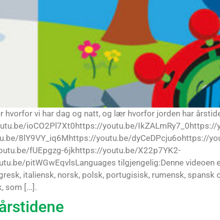
r hvorfor vi har dag og natt, og lær hvorfor jorden har årst
outu.be/ioCO2Pl7Xt0https://youtu.be/IkZALmRy7_0https://
utu.be/8lY9VY_iq6Mhttps://youtu.be/dyCeDPcju6ohttps://
outu.be/fUEpgzg-6jkhttps://youtu.be/X22p7YK2-
be/pitWGwEqvlsLanguages tilgjengelig:Denne videoen er til
k, gresk, italiensk, norsk, polsk, portugisisk, rumensk, span
som [...].
 årstidene