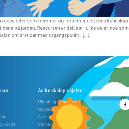
to aktiviteter som fremmer og forbedrer elevenes kunnskap 
ene på jorden. Ressursen er delt inn i ulike deler, noe som
sjon om årstider med utgangspunkt i [...].
barn
Andre skoleprosjekter
Følg
Utfordring i måneleiren
Oppdrag X
kart
Astropi
2023-2024
Cansat