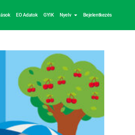
rások
EO Adatok
GYIK
Nyelv
Bejelentkezés