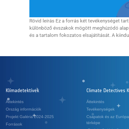
Rövid leírás Ez a forrás két tevékenységet tar
különböző évszakok mögött meghúzódó alapvet
és a tartalom fokozatos elsajátítását. A kiind
Klímadetektívek
Climate Detectives K
Áttekintés
Áttekintés
Ország információk
Tevékenységek
Projekt Galéria 2024-2025
Csapatok és az Európa
térképe
Források