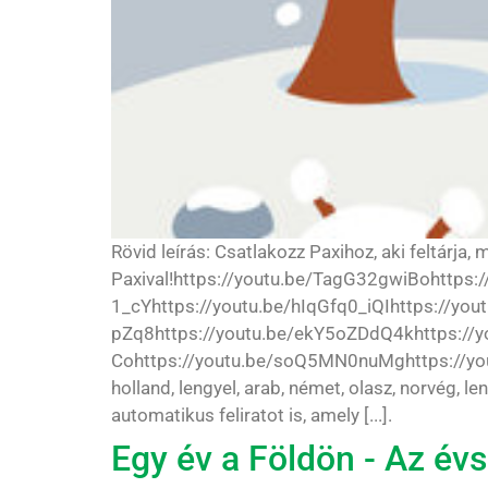
Rövid leírás: Csatlakozz Paxihoz, aki feltárja
Paxival!https://youtu.be/TagG32gwiBohttps:
1_cYhttps://youtu.be/hIqGfq0_iQIhttps://yo
pZq8https://youtu.be/ekY5oZDdQ4khttps://y
Cohttps://youtu.be/soQ5MN0nuMghttps://youtu.
holland, lengyel, arab, német, olasz, norvég, l
automatikus feliratot is, amely [...].
Egy év a Földön - Az é