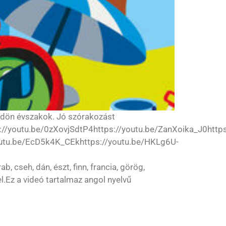
Földön évszakok. Jó szórakozást
//youtu.be/0zXovjSdtP4https://youtu.be/ZanXoika_J0https
youtu.be/EcD5k4K_CEkhttps://youtu.be/HKLg6U-
seh, dán, észt, finn, francia, görög,
el.Ez a videó tartalmaz angol nyelvű