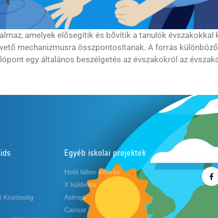
talmaz, amelyek elősegítik és bővítik a tanulók évszakokkal 
ő mechanizmusra összpontosítanak. A forrás különböző ré
ulópont egy általános beszélgetés az évszakokról az évszakok
ids
Egyéb iskolai projektek
Köve
Hold tábor kihívás
X küldetés
i Közösség
Astropi
Cansat