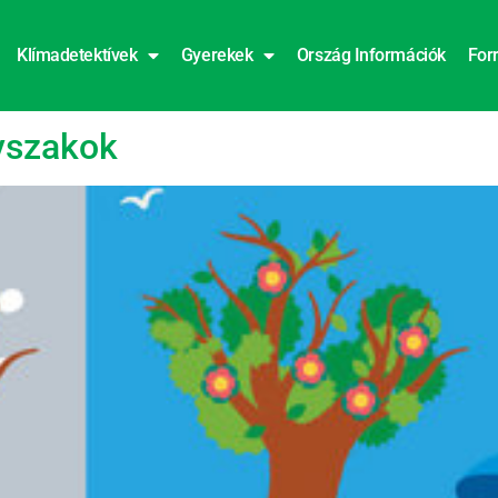
Klímadetektívek
Gyerekek
Ország Információk
For
évszakok