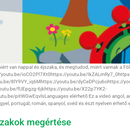
, miért van nappal és éjszaka, és megtudod, miért vannak a 
//youtu.be/ioCO2Pl7Xt0https://youtu.be/IkZALmRy7_0https:
utu.be/8lY9VY_iq6Mhttps://youtu.be/dyCeDPcju6ohttps://
outu.be/fUEpgzg-6jkhttps://youtu.be/X22p7YK2-
be/pitWGwEqvlsLanguages elérhető:Ez a videó angol, arab, c
engyel, portugál, román, spanyol, svéd és észt nyelven érhető 
vszakok megértése