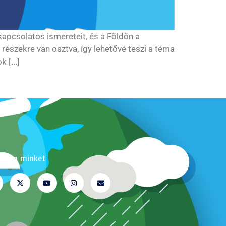
kapcsolatos ismereteit, és a Földön a
szekre van osztva, így lehetővé teszi a téma
 [...]
ssen minket