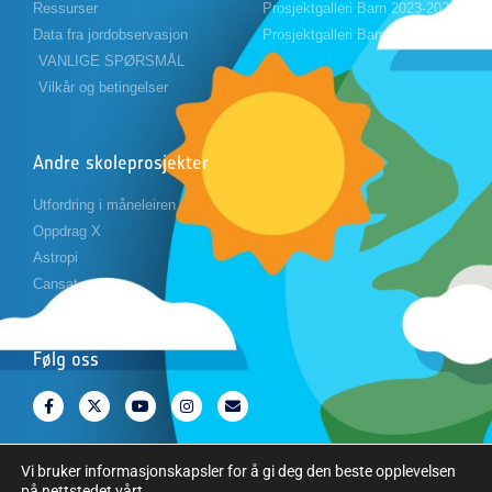
Ressurser
Prosjektgalleri Barn 2023-2024
Data fra jordobservasjon
Prosjektgalleri Barn 2024-2025
VANLIGE SPØRSMÅL
Vilkår og betingelser
Andre skoleprosjekter
Utfordring i måneleiren
Oppdrag X
Astropi
Cansat
Følg oss
Vi bruker informasjonskapsler for å gi deg den beste opplevelsen
på nettstedet vårt.