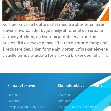
Kort beskrivelse I dette settet med tre aktiviteter lærer
elevene hvordan det bygde miljøet fører til den urbane
varmeøyeffekten, og hvordan jordobservasjon kan
brukes til å overvåke denne effekten og støtte forsøk på
å redusere den. I den første aktiviteten utforsker elevene
visuelle temperaturdata for en by og bruker dem til å [...].
Klimadetektiver
Klimadetektiver for barn
Oversikt
Oversikt
Landinfo
Aktiviteter
Prosjektgalleri 2024-2025
Lag og europeisk felleskart