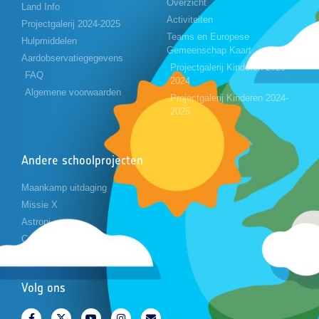
Overzicht
Land Info
Activiteiten
Projectgalerij 2024-2025
Teams en Europese
Hulpmiddelen
Gemeenschap Kaart
Aardobservatiegegevens
Projectgalerij Kinderen 2023-
FAQ
2024
Algemene voorwaarden
Projectgalerij Kinderen 2024-
2025
Andere schoolprojecten
Maankamp uitdaging
Missie X
Astropi
Cansat
Volg ons