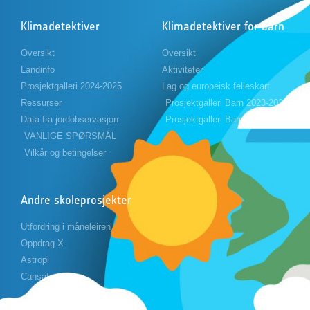
Klimadetektiver
Klimadetektiver for barn
Oversikt
Oversikt
Landinfo
Aktiviteter
Prosjektgalleri 2024-2025
Lag og europeisk felleskart
Ressurser
Prosjektgalleri Barn 2023-2024
Data fra jordobservasjon
Prosjektgalleri Barn 2024-2025
VANLIGE SPØRSMÅL
Vilkår og betingelser
Andre skoleprosjekter
Utfordring i måneleiren
Oppdrag X
Astropi
Cansat