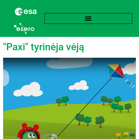
Žyma:
Orai
"Paxi" tyrinėja vėją